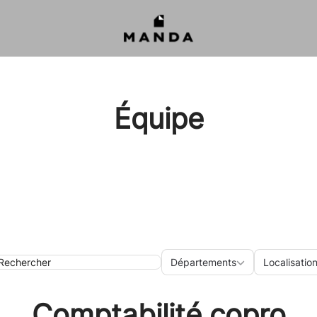
Équipe
Départements
Loc
Départements
Localisatio
arch
Comptabilité copro