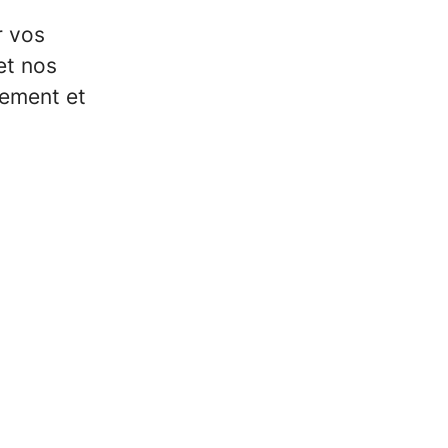
r vos
et nos
lement et